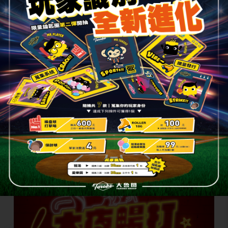
在大魯閣練投的貼貼。
順帶一提，其實在黑豹旗開幕式前一天晚上10點，我
跟隊友也在大魯閣「大夜暢打」，想要培養更多「球
感」，在晚上人比較少的時間，不用太多的等待，可
以一直揮棒的感覺很舒服。當然，畢竟有提供泡麵吃
到飽，所以我自己也吃了很多碗啦！