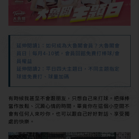
延伸閱讀1：如何成為大魯閣會員？大魯閣會
員日｜每月4-10號，會員回館免費打棒球/會
員權益
延伸閱讀2：平日四大主題日，不同主題指定
球道免費打、球量加碼
有時候我甚至不會跟朋友，只想自己來打球。把揮棒
當作放鬆、沉澱心情的時間，畢竟你在這個小空間不
會有任何人來吵你，也可以跟自己好好對話、享受獨
處的快樂。