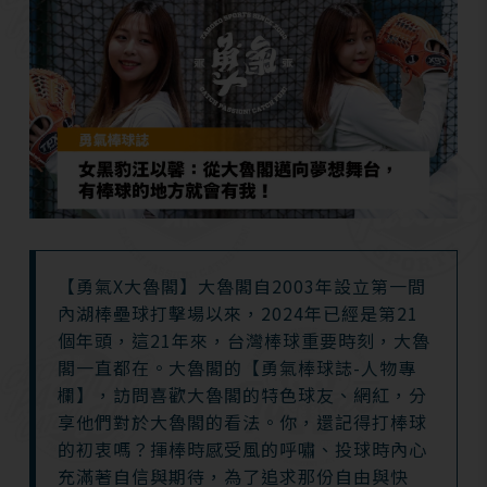
【勇氣X大魯閣】大魯閣自2003年設立第一間
內湖棒壘球打擊場以來，2024年已經是第21
個年頭，這21年來，台灣棒球重要時刻，大魯
閣一直都在。大魯閣的【勇氣棒球誌-人物專
欄】，訪問喜歡大魯閣的特色球友、網紅，分
享他們對於大魯閣的看法。你，還記得打棒球
的初衷嗎？揮棒時感受風的呼嘯、投球時內心
充滿著自信與期待，為了追求那份自由與快