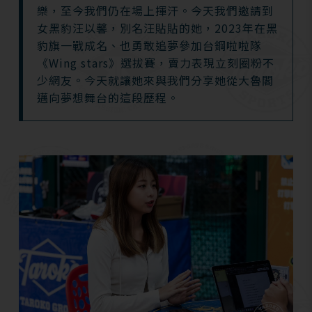
樂，至今我們仍在場上揮汗。今天我們邀請到
女黑豹汪以馨，別名汪貼貼的她，2023年在黑
豹旗一戰成名、也勇敢追夢參加台鋼啦啦隊
《Wing stars》選拔賽，賣力表現立刻圈粉不
少網友。今天就讓她來與我們分享她從大魯閣
邁向夢想舞台的這段歷程。