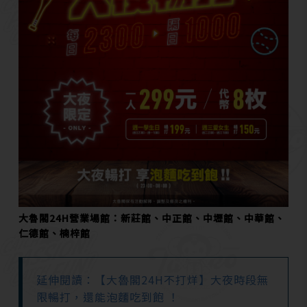
大魯閣24H營業場館：新莊館、中正館、中壢館、中華館、
仁德館、楠梓館
延伸閱讀：【大魯閣24H不打烊】大夜時段無
限暢打，還能泡麵吃到飽 ！