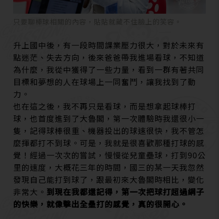
只要聊棒球相關的內容，貼貼就藏不住臉上的笑容。
升上國中後，有一段時間課業壓力很大，對於未來有
點迷茫、失去方向，後來爸爸帶我進場看球，不知道
為什麼，我從中獲得了一些力量，看到一群有著共同
目標和夢想的人在球場上一同奮鬥，讓我找到了動
力。
也在這之後，我不再只是看球，而是想拿起球棒打
球，也首度進到了大魯閣，第一次體驗時我還很小一
隻，記得球棒很重、機器投出的球速很快，我不管怎
麼揮都打不到球。
可是，我就是很喜歡那種打球的感
覺！經過一次次的嘗試，慢慢從兒童壘球，打到90公
里的速度，大概花三年的時間，國三的某一天我忽然
發現自己能打到球了，跟最初來大魯閣時相比，變化
非常大。
到現在我都還記得，第一次把球打超過網子
的快樂，就像擊出全壘打的感覺，真的很開心。