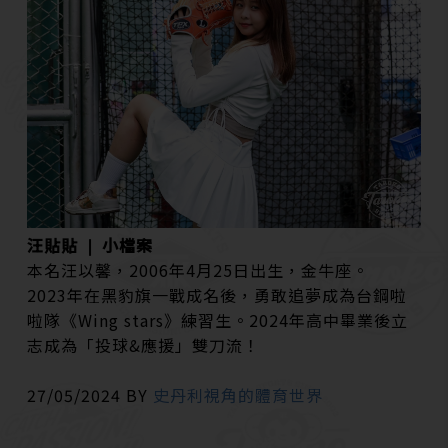
汪貼貼 ❘ 小檔案
本名汪以馨，2006年4月25日出生，金牛座。
2023年在黑豹旗一戰成名後，勇敢追夢成為台鋼啦
啦隊《Wing stars》練習生。2024年高中畢業後立
志成為「投球&應援」雙刀流！
27/05/2024 BY
史丹利視角的體育世界