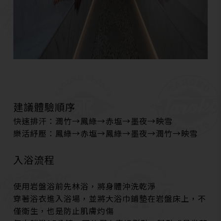
建議體驗順序
快速排汗：潤竹→鳳綠→赤塩→墨夜→映雪
樂活紓壓：鳳綠→赤塩→鳳綠→墨夜→潤竹→映雪
入浴流程
使用岩盤浴前先林浴，將身體沖洗乾淨
穿著浴衣進入浴場，並將大浴巾鋪墊在岩盤床上，不
僅衛生，也是防止肌膚灼傷