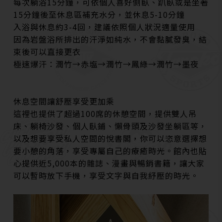
每次躺浴15分鐘，可依個人喜好側臥、趴臥或是坐著
15分鐘後至休息區補充水分，並休息5-10分鐘
入浴與休息約3-4回，建議依照個人狀況適量使用
因為岩盤浴所排出的汗淨如純水，不會黏膩發臭，結
束後可以直接更衣
極速爆汗：潤竹→赤塩→潤竹→鳳綠→潤竹→墨夜
休息空間讓舒壓享受更加乘
這裡也提供了超過100席的休憩空間，提供雙人吊
床、躺椅沙發、個人臥鋪、懶骨頭及沙發坐躺區等，
以及想要享受私人空間的悅書閣，你可以恣意選擇想
要小憩的角落，享受專屬自己的療癒時光。館內也貼
心提供近5,000本的雜誌、漫畫與暢銷書籍，讓大家
可以暫時放下手機，享受文字與自我紓壓的時光。