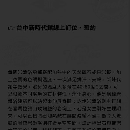
👉
台中新時代館線上訂位、預約
每間岩盤浴房都搭配加熱中的天然礦石或是岩板，加
上空間的色調與溫度，一次滿足排汗、美膚、新陳代
謝等效果，浴房的溫度大多落在40-60度C之間，可
以根據不同浴房的石材特性，淨化身心，像是鳳綠岩
盤浴建議可以站起來伸展身體；赤塩岩盤浴則主打躺
在喜馬拉雅山玫瑰鹽的岩塊上，若是女生剛好生理期
來，可以直接將石塊熱敷在腰間減緩不適；最令人驚
豔的墨夜岩盤浴則打造星空空間，設計神黑石與帝諾
大理石的岩面，靜靜躺下，看著天花板的閃爍星空十