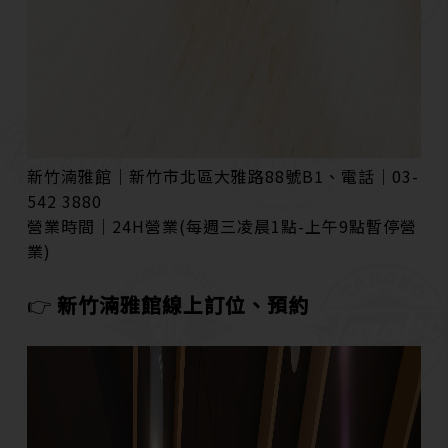
新竹湳雅館│新竹市北區大雅路88號B1、電話│
03-
542 3880
營業時間│24H營業(每週三凌晨1點-上午9點暫停營
業)
👉
新竹湳雅館線上訂位、預約