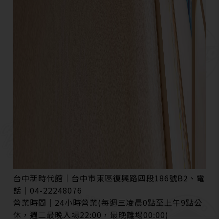
台中新時代館│台中市東區復興路四段186號B2、電
話│
04-
22248076
營業時間│24小時營業(每週三凌晨0點至上午9點公
休，週二最晚入場22:00，最晚離場00:00)