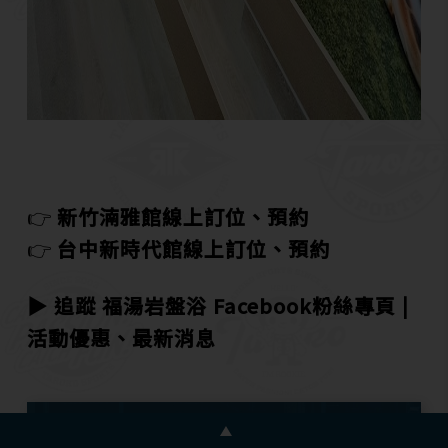
👉
新竹湳雅館線上訂位、預約
👉
台中新時代館線上訂位、預約
▶ 追蹤 福湯岩盤浴
Facebook粉絲專頁 |
活動優惠、最新消息
想尋找附近門市或指定場款設施嗎？