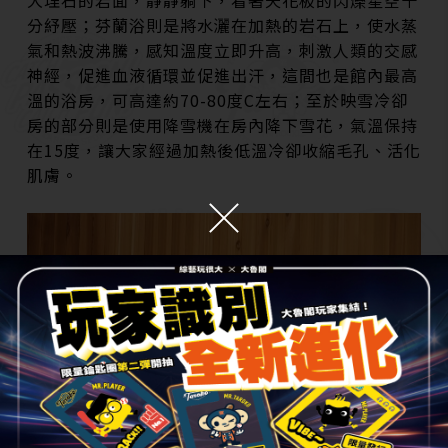
分紓壓；芬蘭浴則是將水灑在加熱的岩石上，使水蒸
氣和熱波沸騰，感知溫度立即升高，刺激人類的交感
神經，促進血液循環並促進出汗，這間也是館內最高
溫的浴房，可高達約70-80度C左右；至於映雪冷卻
房的部分則是使用降雪機在房內降下雪花，氣溫保持
在15度，讓大家經過加熱後低溫冷卻收縮毛孔、活化
肌膚。