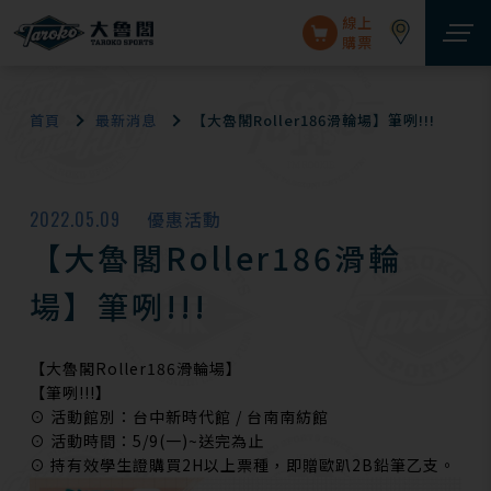
線上
購票
首頁
最新消息
【大魯閣Roller186滑輪場】筆咧!!!
2022.05.09
優惠活動
【大魯閣Roller186滑輪
場】筆咧!!!
【大魯閣Roller186滑輪場】
【筆咧!!!】
⊙ 活動館別：台中新時代館 / 台南南紡館
⊙ 活動時間：5/9(一)~送完為止
⊙ 持有效學生證購買2H以上票種，即贈歐趴2B鉛筆乙支。