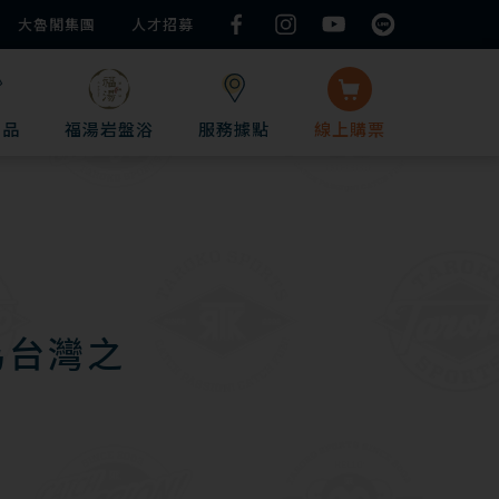
大魯閣集團
人才招募
用品
服務據點
線上
購票
福湯岩盤浴
 為台灣之