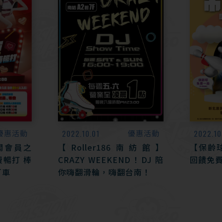
優惠活動
2022.10.01
優惠活動
2022.10
魯閣會員之
【Roller186南紡館】
【保齡
暢打 棒
CRAZY WEEKEND！DJ 陪
回饋免
丁車
你嗨翻滑輪，嗨翻台南！