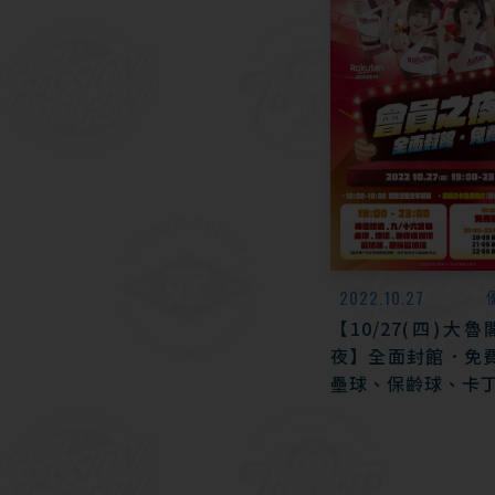
2022.10.27
【10/27(四)大
夜】全面封館．免費
壘球、保齡球、卡