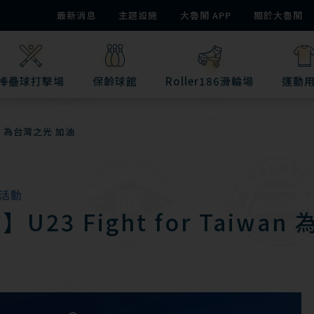
最新消息
主題設施
大魯閣 APP
關於大魯閣
棒壘球打擊場
保齡球館
Roller186滑輪場
運動
wan 為台灣之光 加油
活動
U23 Fight for Taiwan