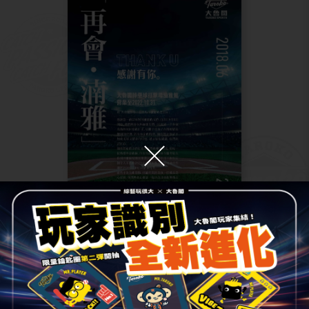
2022.11.01
綜合
【再會，湳雅】大魯閣棒壘球打
擊場湳雅館結束營業通知