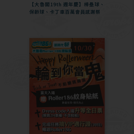
【大魯閣19th 週年慶】棒壘球、
保齡球、卡丁車百萬會員感謝祭