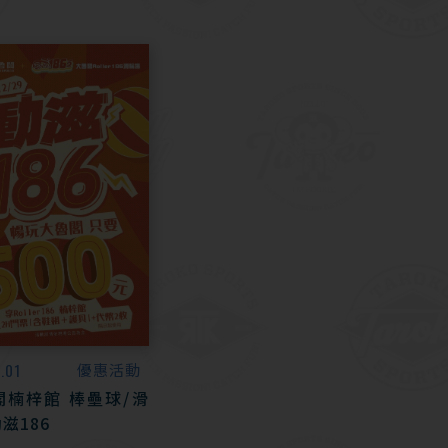
.01
優惠活動
閣楠梓館 棒壘球/滑
滋186