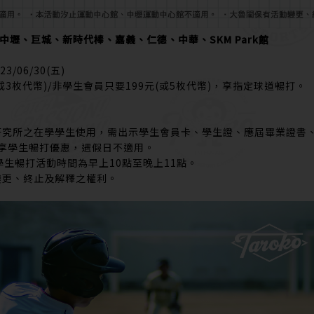
中壢、巨城、新時代棒、嘉義、仁德、中華、SKM Park館
23/06/30(五)
或3枚代幣)/非學生會員只要199元(或5枚代幣)，享指定球道暢打。
研究所之在學學生使用，需出示學生會員卡、學生證、應屆畢業證書
可享學生暢打優惠，遇假日不適用。
學生暢打活動時間為早上10點至晚上11點。
變更、終止及解釋之權利。