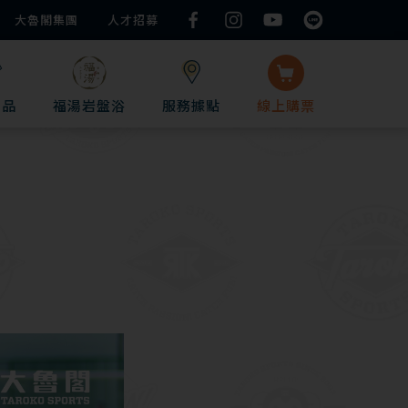
大魯閣集團
人才招募
用品
服務據點
線上
購票
福湯岩盤浴