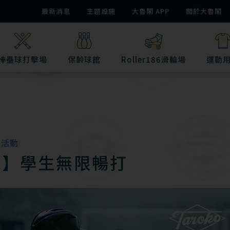
最新消息
主題設施
大魯閣 APP
關於大魯閣
棒壘球打擊場
保齡球館
Roller186滑輪場
運動
惠活動
球】學生無限暢打