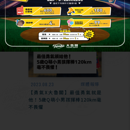
2023.08.23
媒體報導
【勇氣X大魯閣】最佳勇氣就是
他！5歲Q萌小男孩揮棒120km毫
不畏懼