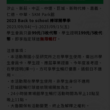
汐止、新莊、中正、中壢、巨城、新時代棒、嘉義、
仁德、中華、SKM Park館
2023 Back to school 棒球開學季
2023/09/04(一)-2023/09/15(五)
學生會員只要
99元/3枚代幣
、學生證
明
199元/5枚代
幣
，即享指定球道
無限暢打
。
注意事項：
•本活動限國小至研究所之在學學生使用，需出示學
生會員卡、學生證、應屆畢業證書、今年度准考證、
在學證明(擇一)，方可享學生暢打優惠，遇假日不適
用。
•本活動限在學學生使用，非學生身份不適用
•巨城館暢打球道依現場開放為主。
•24小時營業場館學生暢打活動時間為早上10點至
晚上11點。
•大魯閣保有活動變更、終止及解釋之權利。