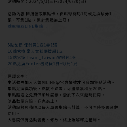
活動時間：2024/5/1(三)-2024/6/30(日)
活動內容:掃描領取集點卡，保齡球開局1局或兌換球券1
張，可集1點 ，累計集點無上限！
點擊領取LINE集點卡
5點兌換 保齡買1送1券1張
10點兌換 樂天女孩應援扇1支
15點兌換 Team_Taiwan零錢包1個
20點兌換Footer機能襪1雙+球局1局
保護文字：
本活動需加入大魯閣LINE@官方帳號才可參加集點活動。
集點兌換獎項後，點數不歸零，可繼續累積至20點。
集點贈送之免費保齡球局劵，需於下次來館時使用。
贈品數量有限，送完為止。
活動點數累積須以每人單張集點卡計算，不可同時多張合併
使用。
大魯閣保有活動變更、修改、終止及解釋之權利。