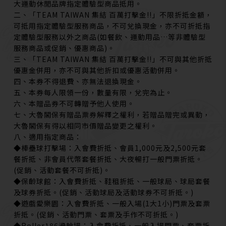
大運動休閒品牌指定體驗型商品抵用。
二、「TEAM TAIWAN 集結 百萬打擊金!!」不限折抵金額，
可抵用指定體驗型服務商品，不可兌換現金，亦不可折抵指
定體驗型服務以外之商品(如餐飲、運動用品…等非體驗型
服務商品或促銷、優惠商品)。
三、「TEAM TAIWAN 集結 百萬打擊金!!」不可與其他折抵
優惠金併用，亦不可與其他折扣或優惠活動併用。
四、本券不得退費、亦無法退換現金。
五、本券每人限領一份，數量有限，兌完為止。
六、本贈品券不可轉贈予他人使用。
七、大魯閣保有贈品票券解釋之權利，若贈品贈完或異動，
大魯閣保有得以相同市價贈品變更之權利。
八、適用指定商品：
◆棒壘球打擊場：入會費折抵、會員1,000元及2,500元套
餐折抵、非會員代幣套餐折抵、大夜暢打一般門票折抵。
(促銷、活動套餐不可折抵)。
◆保齡球館：入會費折抵、鞋租折抵、一般球局、球局套餐
及球券折抵。(促銷、活動球局及活動球券不可折抵。)
◆遊戲愛樂園：入會費折抵、一般入場(1大1小)門票及套票
折抵。(促銷、活動門票、套票及手作不可折抵。)
◆Roller186滑輪場：入會費折抵、一般入場門票、套票折