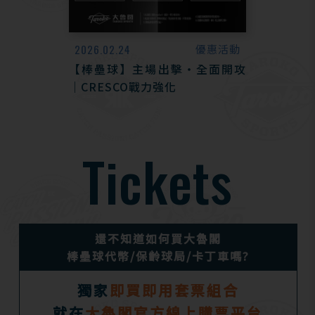
2026.02.24
優惠活動
【棒壘球】主場出擊・全面開攻
｜CRESCO戰力強化
Tickets
還不知道如何買大魯閣
棒壘球代幣/保齡球局/卡丁車嗎?
獨家
即買即用套票組合
就在
大魯閣官方線上購票平台