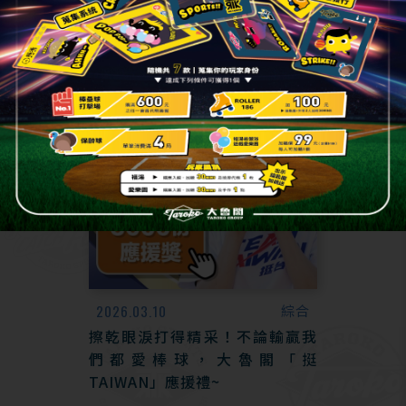
2026.03.10
綜合
擦乾眼淚打得精采！不論輸贏我
們都愛棒球，大魯閣「挺
TAIWAN」應援禮~