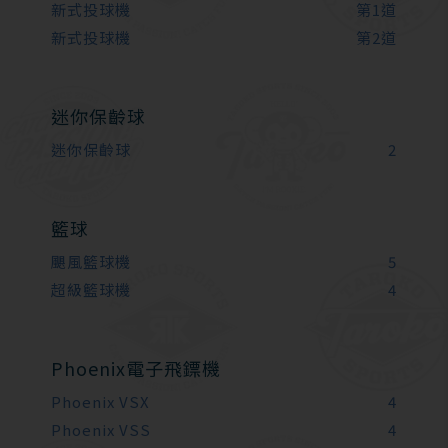
新式投球機
第1道
新式投球機
第2道
迷你保齡球
迷你保齡球
2
籃球
颶風籃球機
5
超級籃球機
4
Phoenix電子飛鏢機
Phoenix VSX
4
Phoenix VSS
4