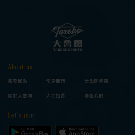
About us
服務據點
常見問題
大魯閣集團
關於大魯閣
人才招募
聯絡我們
Let’s join