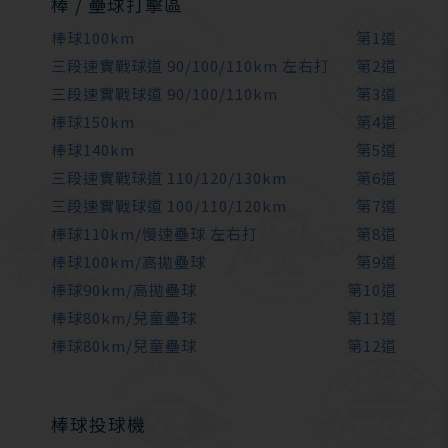
棒 / 壘球打擊區
棒球100km
第1道
三段速實戰球道 90/100/110km 左右打
第2道
三段速實戰球道 90/100/110km
第3道
棒球150km
第4道
棒球140km
第5道
三段速實戰球道 110/120/130km
第6道
三段速實戰球道 100/110/120km
第7道
棒球110km/慢速壘球 左右打
第8道
棒球100km/高拋壘球
第9道
棒球90km/高拋壘球
第10道
棒球80km/兒童壘球
第11道
棒球80km/兒童壘球
第12道
棒球投球機