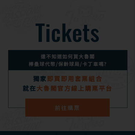
Tickets
還不知道如何買大魯閣
棒壘球代幣/保齡球局/卡丁車嗎?
獨家
即買即用套票組合
就在
大魯閣官方線上購票平台
前往購票