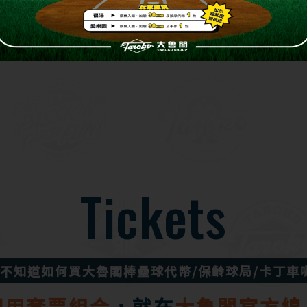
Tickets
不知道如何買大魯閣
棒壘球代幣/保齡球局/卡丁車
即用套票組合
，
就在
大魯閣官方線