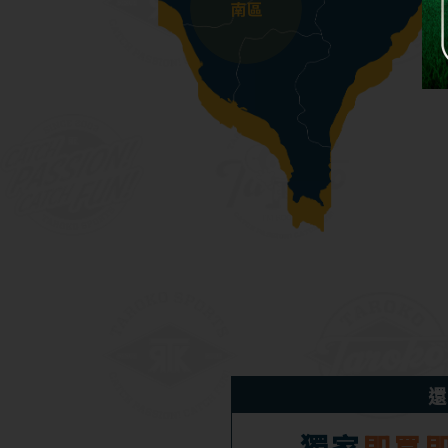
還
獨家
即買