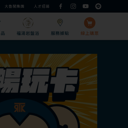
大魯閣集團
人才招募
用品
服務據點
線上
購票
福湯岩盤浴