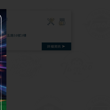
齡球館
國聯五路58號3樓
79
詳細資訊