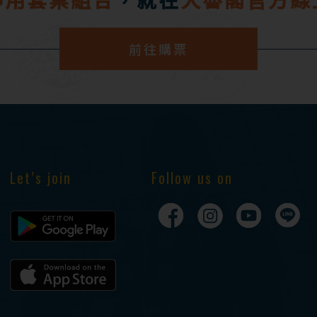
前往購票
Let’s join
Follow us on