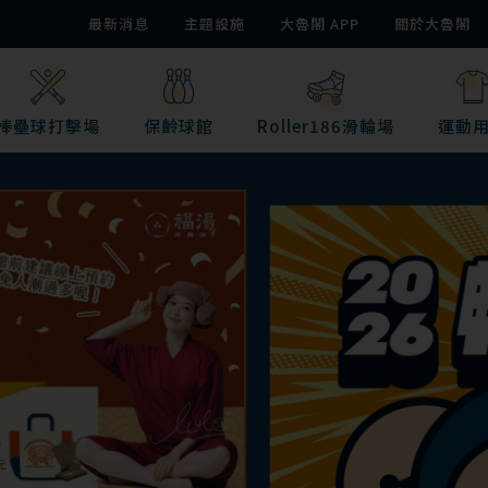
最新消息
主題設施
大魯閣 APP
關於大魯閣
棒壘球打擊場
保齡球館
Roller186滑輪場
運動