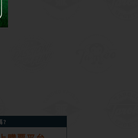
嗎?
上購票平台