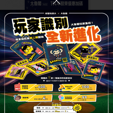
2025.03.25
綜合
2025 大魯閣股東會紀念品領取辦
法│一股就能領！還能抽美國
MLB觀賽之旅