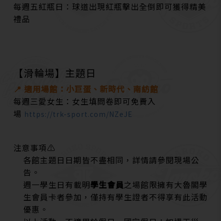
每週五紅瓶日
：球道出現紅瓶擊出全倒即可獲得精美
禮品
【滑輪場】主題日
📍 適用場館：小巨蛋、新時代、南紡館
每週三愛女生
：女生填問卷即可免費入
場
https://trk-sport.com/NZeJE
注意事項⚠
各館主題日日期皆不盡相同，詳情請參閱現場公
告。
週一學生日有載明
學生會員
之場館限擁有大魯閣學
生會員卡者參加，僅持有學生證者不得享有此活動
優惠。