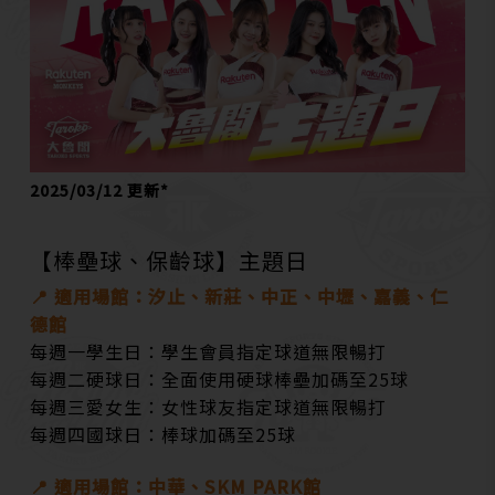
2025/03/12 更新*
【棒壘球、保齡球】主題日
📍 適用場館：汐止、新莊、中正、中壢、嘉義、仁
德館
每週一學生日：
學生會員指定球道無限暢打
每週二硬球日
：全面使用硬球棒壘加碼至25球
每週三愛女生
：女性球友指定球道無限暢打
每週四國球日
：棒球加碼至25球
📍 適用場館：中華、SKM PARK館