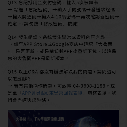
Q13 忘記抵用金支付密碼，輸入5次被鎖卡
→ 點選「忘記密碼」→輸入手機號碼→發送驗證碼
→輸入開通碼→輸入4-10碼密碼→再次確認新密碼→
確定。(請勿按「修改密碼」按鍵)
Q14 發生錯誤、系統發生異常或資料內容有誤
→ 請至APP Store或Google商店中確認「大魯閣
+」是否更新，或是請卸載APP後重新下載，以確保
您的大魯閣APP是最新版本。
Q15 以上Q&A 都沒有辦法解決我的問題，請問還可
以怎麼辦？
→ 若有其他操作問題，可致電 04-3608-1188。或
是至「
APP會員&股東異常回報表單
」填寫表單，我
們會盡速與您聯絡。