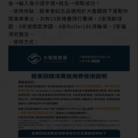
金→輸入身分證字號+姓名→領取成功！
•使用地點：股東會紀念品適用於大魯閣旗下運動休
閒事業單位，共有10家棒壘球打擊場，3家保齡球
館、9家遊戲愛樂園、4家Roller186滑輪場、2家福
湯岩盤浴。
•使用方式：