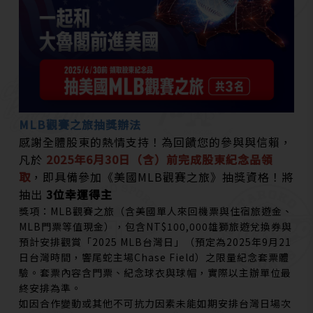
MLB觀賽之旅抽獎辦法
感謝全體股東的熱情支持！為回饋您的參與與信賴，
凡於
2025年6月30日（含）前完成股東紀念品領
取
，即具備參加《美國MLB觀賽之旅》抽獎資格！將
抽出
3位幸運得主
獎項：MLB觀賽之旅（含美國單人來回機票與住宿旅遊金、
MLB門票等值現金），包含NT$100,000雄獅旅遊兌換券與
預計安排觀賞「2025 MLB台灣日」（預定為2025年9月21
日台灣時間，響尾蛇主場Chase Field）之限量紀念套票體
驗。套票內容含門票、紀念球衣與球帽，實際以主辦單位最
終安排為準。
如因合作變動或其他不可抗力因素未能如期安排台灣日場次