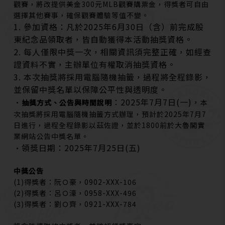
觀賽，將改提供美金300元MLB觀賽購票金，得獎者可自由
選擇其他賽事，確保觀賽體驗等值不變。
1. 參加資格：凡於2025年6月30日（含）前完成股
東紀念品領取者，皆自動獲得本活動抽獎資格。
2. 每人僅限中獎一次，相關資訊須完整正確，如經查
證資料不實，主辦單位有權取消抽獎資格。
3. 本次抽獎將採用電腦隨機抽籤，過程將全程錄影，
並保留中獎名單以保障公平性與透明度。
•
：2025年7月7日(一)，
抽獎方式、公告與時間說明
本
次抽獎將採用電腦隨機抽籤方式辦理，預計於2025年7月7
日進行，過程全程錄影以茲佐證，並於1800前於大魯閣實
業網站公告中獎名單。
•領獎日期：2025年7月25日(五)
中獎公告
(1)得獎者：阮Ｏ豪，0902-XXX-106
(2)得獎者：呂Ｏ濠，0958-XXX-496
(3)得獎者：劉Ｏ齊，0921-XXX-784