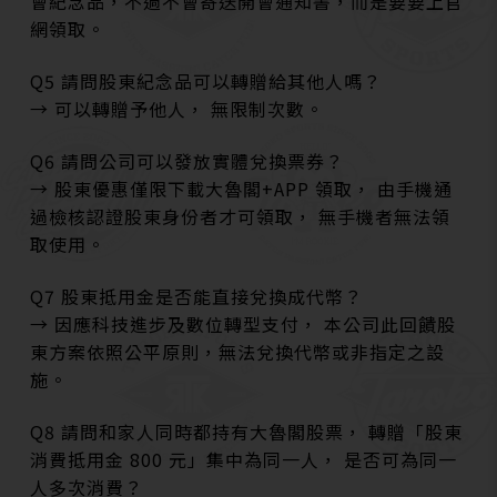
會紀念品，不過不會寄送開會通知書，而是要要上官
網領取。
Q5 請問股東紀念品可以轉贈給其他人嗎？
→ 可以轉贈予他人， 無限制次數。
Q6 請問公司可以發放實體兌換票券？
→ 股東優惠僅限下載大魯閣+APP 領取， 由手機通
過檢核認證股東身份者才可領取， 無手機者無法領
取使用。
Q7 股東抵用金是否能直接兌換成代幣？
→ 因應科技進步及數位轉型支付， 本公司此回饋股
東方案依照公平原則，無法兌換代幣或非指定之設
施。
Q8 請問和家人同時都持有大魯閣股票， 轉贈「股東
消費抵用金 800 元」集中為同一人， 是否可為同一
人多次消費？