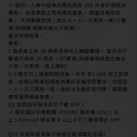
→ 若同一人集中股東消費抵用金 100 元者於場館消
費時， 依各業態之現場補足差額， 限當月使用完
畢， 不得累積使用。規定以一人一天限用一張(打擊
場/飛鏢機 感應式機台不受限)。
當月使用完畢。
舉例：
1.魯奇身上有 20 張券為其他人轉贈獲得， 當天在打
擊場可使用 20 張券。(打擊場/飛鏢機等感應式機台
不受一天限用一張之限制)
2.小魯含別人贈與的抵用金，共持 有1,000 元之抵用
金，如需以股東抵用金消費折抵福湯岩盤浴，依規定
一人一天只限用一張，故無法全數折抵門票，需再根
據現場票價補差價。
Q9 請問為何無法成功下載 APP？
→ 請先確認手機軟體 iPHONE 版本需 iOS11 以
上；Android 版本需 8 以上才可下載使用此 APP。
Q10 未成年股東無手機是否能領取紀念品?