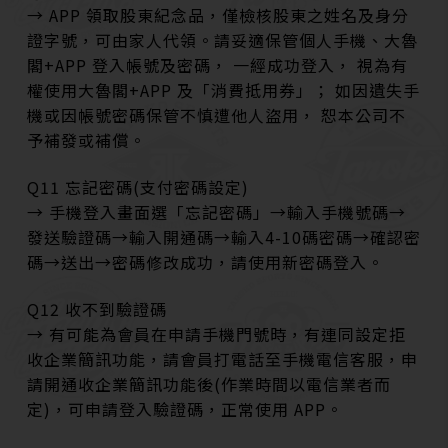
→ APP 領取股東紀念品，僅檢核股東之姓名及身分
證字號，可由家人代領。請妥適保管個人手機、大魯
閣+APP 登入帳號及密碼， 一經成功登入， 視為有
權使用大魯閣+APP 及「消費抵用券」； 如因遺失手
機或因帳號密碼保管不慎遭他人盜用， 恕本公司不
予補發或補償。
Q11 忘記密碼(支付密碼設定)
→ 手機登入畫面選「忘記密碼」→輸入手機號碼→
發送驗證碼→輸入開通碼→輸入4-10碼密碼→確認密
碼→送出→密碼修改成功，請使用新密碼登入。
Q12 收不到驗證碼
→ 有可能為會員在申請手機門號時，有連同設定拒
收企業簡訊功能，請會員打電話至手機電信客服，申
請開通收企業簡訊功能後(作業時間以電信業者而
定)，可申請登入驗證碼，正常使用 APP。