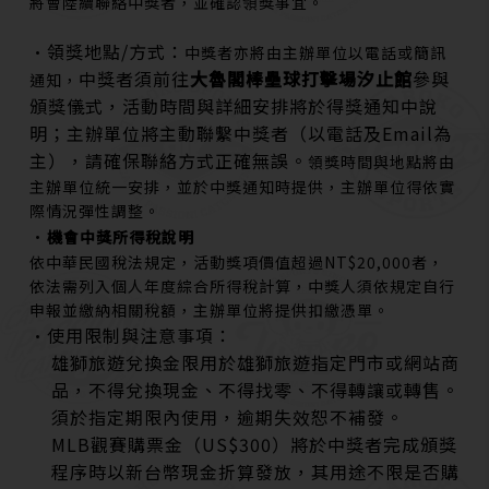
將會陸續聯絡中獎者，並確認領獎事宜。
•領獎地點/方式：
中獎者亦將由主辦單位以電話或簡訊
中獎者須前往
大魯閣棒壘球打擊場汐止館
參與
通知，
頒獎儀式，活動時間與詳細安排將於得獎通知中說
明；主辦單位將主動聯繫中獎者（以電話及Email為
主），請確保聯絡方式正確無誤。
領獎時間與地點將由
主辦單位統一安排，並於中獎通知時提供，主辦單位得依實
際情況彈性調整。
•
機會中獎所得稅說明
依中華民國稅法規定，活動獎項價值超過NT$20,000者，
依法需列入個人年度綜合所得稅計算，中獎人須依規定自行
申報並繳納相關稅額，主辦單位將提供扣繳憑單。
•使用限制與注意事項：
雄獅旅遊兌換金限用於雄獅旅遊指定門市或網站商
品，不得兌換現金、不得找零、不得轉讓或轉售。
須於指定期限內使用，逾期失效恕不補發。
MLB觀賽購票金（US$300）將於中獎者完成頒獎
程序時以新台幣現金折算發放，其用途不限是否購