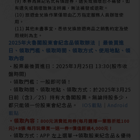
(9) 本券為無記名式有價證券，遺失或損壞恕不補發，如
有遺失或損壞致無法辨識，無法補發或退款。
(10) 旅遊金兌換作業僅限由乙方指定服務人員辦理使
用。
(11) 其他未盡事宜，悉依兌換旅遊商品之銷售約定及使
用規則為主。
2025年大魯閣股東會紀念品領取辦法 ❘ 最後買進
日、領取門檻、領取時間、領取方式、使用地點、領
取內容
•股票最後買進日：2025年3月25日 13:30(股市收
盤時間)
•領取門檻：一股即可領！
•領取時間、領取地點、領取方式：於2025年3月25
日前（含3／25）持有大魯閣股票。無論持股多少，
都只能領一份股東會紀念品。
IOS載點
│
Android
載點
•領取內容：
800元消費抵用券(每月選擇一業態折抵100
元)+8張 每月玩樂買一送一券=價值超過4,000元！
•領取方式：APP 左上選單→領取股東紀念品＆優待