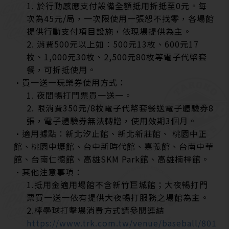
1. 於行動感應支付設備全額抵用折抵至0元。每
次為45元/局，一次限使用一張恕不找零，各場館
提供行動支付項目設施，依現場提供為主。
2. 消費500元以上如：500元13枚、600元17
枚、1,000元30枚、2,500元80枚等電子代幣套
餐，可折抵使用。
•買一送一玩樂券使用方式：
1. 夜間暢打門票買一送一。
2. 限消費350元/8枚電子代幣套餐送電子體驗券8
張，電子體驗券無法轉贈，使用效期3個月。
•適用據點：新北汐止館、新北新莊館、 桃園中正
館、桃園中壢館、台中新時代館、嘉義館、台南中華
館、台南仁德館、高雄SKM Park館、高雄楠梓館。
•其他注意事項：
1.抵用金適用場館不含新竹巨城館；大夜暢打門
票買一送一依有提供大夜暢打服務之場館為主。
2.棒壘球打擊場消費方式請參閱連結
https://www.trk.com.tw/venue/baseball/801