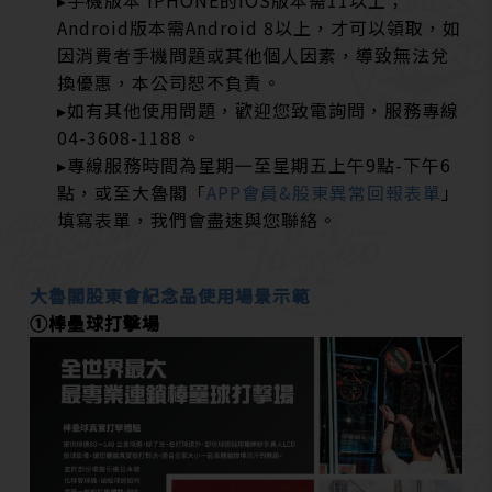
▸手機版本 iPHONE的iOS版本需11以上；
Android版本需Android 8以上，才可以領取，如
因消費者手機問題或其他個人因素，導致無法兌
換優惠，本公司恕不負責。
▸如有其他使用問題，歡迎您致電詢問，服務專線
04-3608-1188。
▸專線服務時間為星期㇐至星期五上午9點-下午6
點，或至大魯閣「
APP會員&股東異常回報表單
」
填寫表單，我們會盡速與您聯絡。
大魯閣股東會紀念品使用場景示範
➀棒壘球打擊場