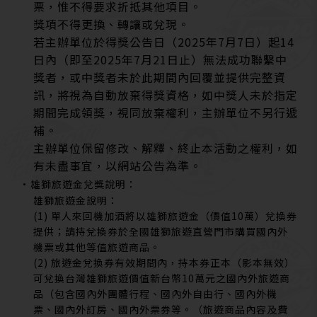
票，惟不得要求折抵其他項目。
獎項不得更換、轉讓或兌現。
若主辦單位於得獎公告日（2025年7月7日）起14
日內（即至2025年7月21日止）無法成功聯繫中
獎者，或中獎者未於此期間內回覆並提供完整資
訊，將視為自動放棄得獎資格，
如中獎人未於指定
期間完成領獎，視同放棄權利，主辦單位不另行遞
補。
主辦單位保留修改、解釋、終止本活動之權利，如
有未盡事宜，以網站公告為準。
•
雄獅旅遊金兌獎說明：
雄獅旅遊金說明：
(1) 單人來回機加酒將以雄獅旅遊金（價值10萬）兌換券
提供；請持兌換券於全國雄獅旅遊直營門市購買國內外
機票或其他等值旅遊商品。
(2) 旅遊金兌換券有效期間內，持本券正本（影本無效）
可兌換台灣雄獅旅遊價值新台幣10萬元之國內外旅遊商
品（包含國內外團體行程、國內外自由行、國內外機
票、國內外訂房、國內外票券等。（旅遊商品內容及費