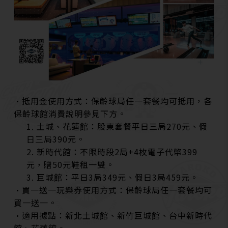
•抵用金使用方式：保齡球局任一套餐均可抵用，各
保齡球館消費說明參見下方。
1. 土城、花蓮館：股東套餐平日三局270元、假
日三局390元。
2. 新時代館：不限時段2局+4枚電子代幣399
元，贈50元鞋租一雙。
3. 巨城館：平日3局349元、假日3局459元。
•買一送一玩樂券使用方式：保齡球局任一套餐均可
買一送一。
•適用據點：新北土城館、新竹巨城館、台中新時代