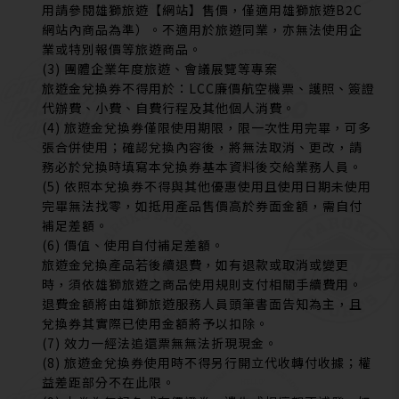
用請參閱雄獅旅遊【網站】售價，僅適用雄獅旅遊B2C
網站內商品為準）。不適用於旅遊同業，亦無法使用企
業或特別報價等旅遊商品。
(3) 團體企業年度旅遊、會議展覽等專案
旅遊金兌換券不得用於：LCC廉價航空機票、護照、簽證
代辦費、小費、自費行程及其他個人消費。
(4) 旅遊金兌換券僅限使用期限，限一次性用完畢，可多
張合併使用；確認兌換內容後，將無法取消、更改，請
務必於兌換時填寫本兌換券基本資料後交給業務人員。
(5) 依照本兌換券不得與其他優惠使用且使用日期未使用
完畢無法找零，如抵用產品售價高於券面金額，需自付
補足差額。
(6) 價值、使用自付補足差額。
旅遊金兌換產品若後續退費，如有退款或取消或變更
時，須依雄獅旅遊之商品使用規則支付相關手續費用。
退費金額將由雄獅旅遊服務人員頭筆書面告知為主，且
兌換券其實際已使用金額將予以扣除。
(7) 效力一經法追還票無無法折現現金。
(8) 旅遊金兌換券使用時不得另行開立代收轉付收據；權
益差距部分不在此限。