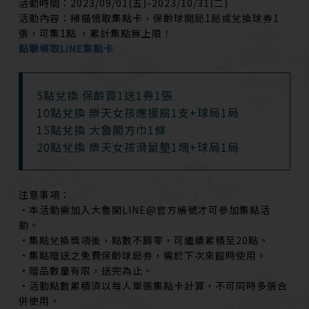
活動時間：2023/09/01(五)-2023/10/31(二)
活動內容：
掃描領取集點卡，
保齡球開局1局或兌換球券1
張，可集1點 ，累計集點無上限！
點擊領取LINE集點卡
5點兌換 保齡買1送1券1張
10點兌換 樂天女孩應援扇1支+球局1局
15點兌換 大魯閣方巾1條
20點兌換 樂天女孩滑鼠墊1塊+球局1局
注意事項：
•本活動需加入大魯閣LINE@官方帳號才可參加集點活
動。
•集點兌換獎項後，點數不歸零，可繼續累積至20點。
•集點贈送之免費保齡球局劵，需於下次來館時使用。
•贈品數量有限，送完為止。
•活動點數累積須以每人單張集點卡計算，不可同時多張合
併使用。