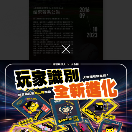
2023.09.12
綜合
【汐止國民運動中心館謝幕】大
魯閣棒壘球打擊場汐止國民運動
中心館結束營業通知