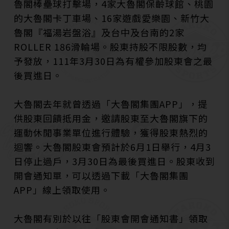
魯閣棒壘球打擊場，4家大魯閣保齡球館、桃園
的大魯閣卡丁車場、16家遊戲愛樂園、新竹大
魯閣『福湯岩盤浴』及台中及台南的2家
ROLLER 186滑輪場。股東持股不限股數，均
予發放，111年3月30日為有權參加股東會之最
後買進日。
大魯閣去年就曾透過「大魯閣集團APP」，提
供股東回饋抵用金，邀請股東至大魯閣旗下的
運動休閒事業單位進行體驗，獲得股東熱烈的
迴響。大魯閣股東會預計於6月1日舉行，4月3
日停止過戶，3月30日為最後買進日。股東收到
開會通知單，可以透過下載「大魯閣集團
APP」線上領取使用。
大魯閣有別於以往「股東會開會通知書」領取