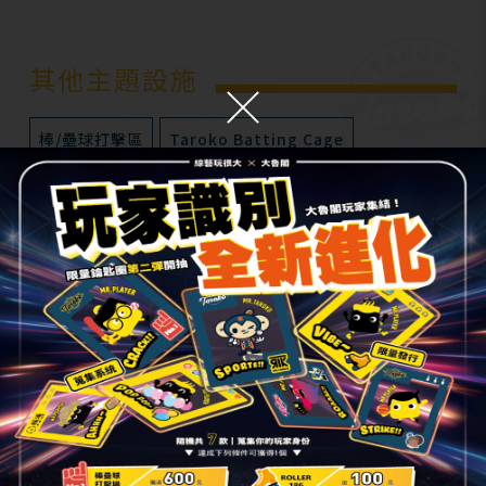
其他主題設施
棒/壘球打擊區
Taroko Batting Cage
三段速實戰球道
棒球測速投準機
新型投球機
保齡球道
迷你保齡球
CRAZY FREE THROW籃球機
颶風籃球機
超級籃球機
桌球
撞球
Phoenix電子飛鏢機
Roller186滑輪場