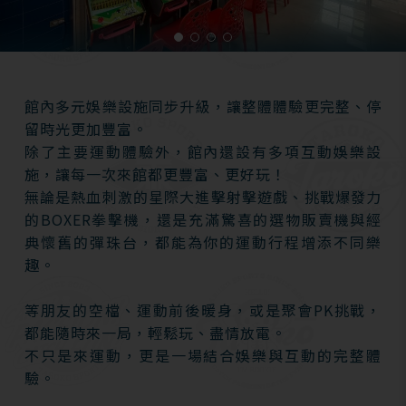
館內多元娛樂設施同步升級，讓整體體驗更完整、停
留時光更加豐富。
除了主要運動體驗外，館內還設有多項互動娛樂設
施，讓每一次來館都更豐富、更好玩！
無論是熱血刺激的星際大進擊射擊遊戲、挑戰爆發力
的BOXER拳擊機，還是充滿驚喜的選物販賣機與經
典懷舊的彈珠台，都能為你的運動行程增添不同樂
趣。
等朋友的空檔、運動前後暖身，或是聚會PK挑戰，
都能隨時來一局，輕鬆玩、盡情放電。
不只是來運動，更是一場結合娛樂與互動的完整體
驗。