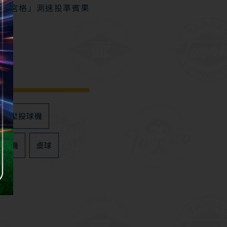
十六宮格」測速投準賓果
新型投球機
籃球機
桌球