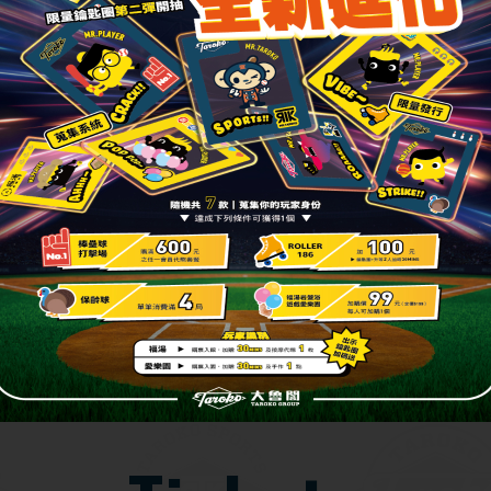
陽的練投了！大魯閣獨家引進風行日本的「九宮格」及「
，讓您體驗投球的快感。
點乏味，十六宮格還可以雙人競賽呢！
壘球打擊區
Taroko Batting Cage
三段速實戰球道
球
CRAZY FREE THROW籃球機
颶風籃球機
超級
子飛鏢機
Roller186滑輪場