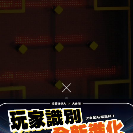
快、多準？歡迎您來挑戰！