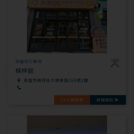
棒壘球打擊場
楠梓館
高雄市楠梓區大學東路169號2樓
24 小時營業
詳細資訊