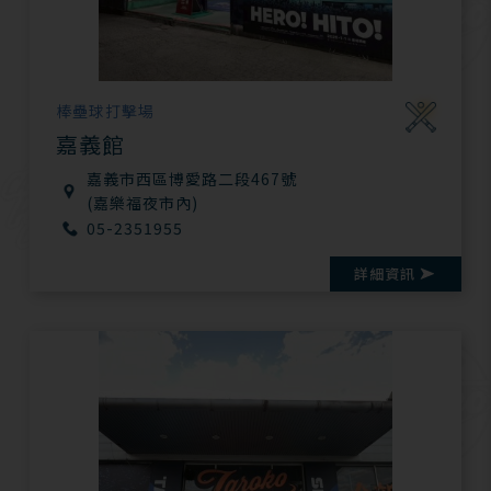
棒壘球打擊場
嘉義館
嘉義市西區博愛路二段467號
(嘉樂福夜市內)
05-2351955
詳細資訊