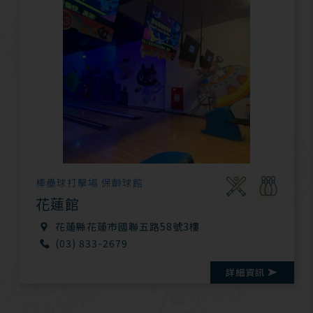
棒壘球打擊場 保齡球館
花蓮館
花蓮縣花蓮市國聯五路58號3樓
(03) 833-2679
詳細資訊