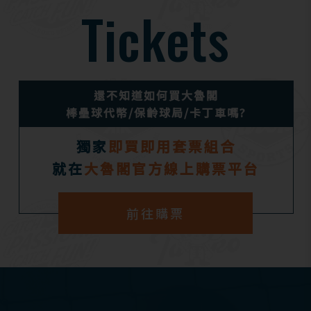
Tickets
還不知道如何買大魯閣
棒壘球代幣/保齡球局/卡丁車嗎?
獨家
即買即用套票組合
就在
大魯閣官方線上購票平台
前往購票