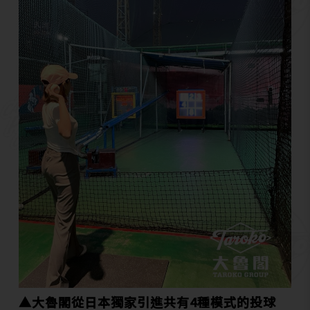
▲大魯閣從日本獨家引進共有4種模式的投球