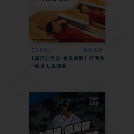
2025.09.01
優惠活動
【福湯岩盤浴-會員專屬】時間多
一倍 癒し更加倍