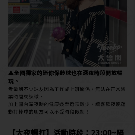
▲全國獨家的迷你保齡球也在深夜時段開放暢
玩。
考量到不少球友因為工作或上班關係，無法在正常營
業時間來練球，
加上國內深夜時的健康娛樂選項較少，讓喜歡夜晚運
動打棒球的朋友可以不受時段限制！
【大夜暢打】活動時段：23:00~隔