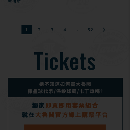
斷補給
1
2
3
4
...
52
Tickets
還不知道如何買大魯閣
棒壘球代幣/保齡球局/卡丁車嗎?
獨家
即買即用套票組合
就在
大魯閣官方線上購票平台