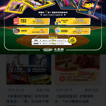
【大魯閣年中慶】棒壘打擊
【大魯閣年中慶】福湯｜盛
場｜Together HIT作伙打!!
夏福禮祭，最高現省2900!!
2026.06.24
2026.06.18
優惠活動
優惠活動
【棒壘球打擊場】去你的揮
【福湯岩盤浴】紓壓慢時
棒落空，「莓」日沒夜不間
光，TWIX嘴裡咔滋脆